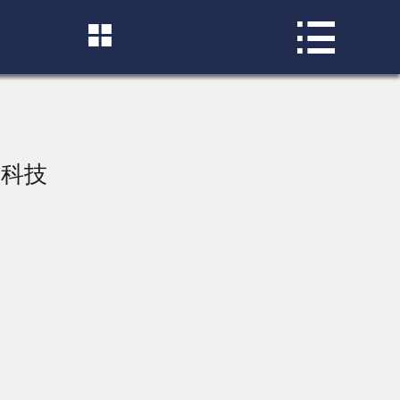
首页



比特派钱包下载
bitpie下载钱包
比特派冷钱包
恒科技
比特派
bitpie网站
比特派网址
bitpie钱包
比特派网站