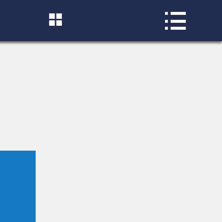
首页



比特派钱包下载
bitpie下载钱包
比特派冷钱包
比特派
bitpie网站
比特派网址
bitpie钱包
比特派网站