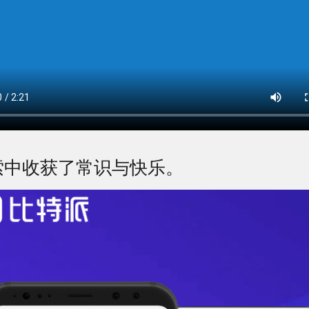
索中收获了常识与快乐。