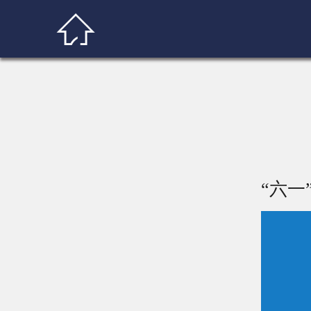

“六一